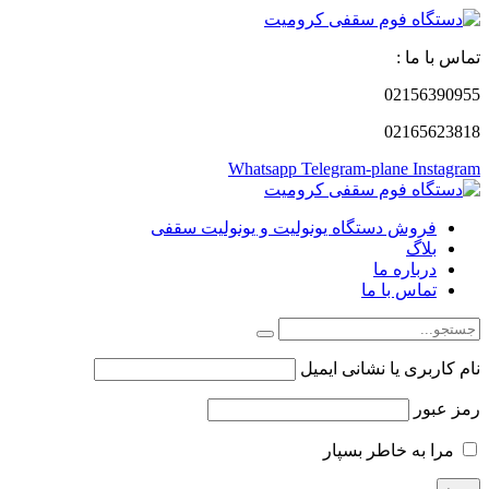
تماس با ما :
02156390955
02165623818
Whatsapp
Telegram-plane
Instagram
فروش دستگاه یونولیت و یونولیت سقفی
بلاگ
درباره ما
تماس با ما
نام کاربری یا نشانی ایمیل
رمز عبور
مرا به خاطر بسپار