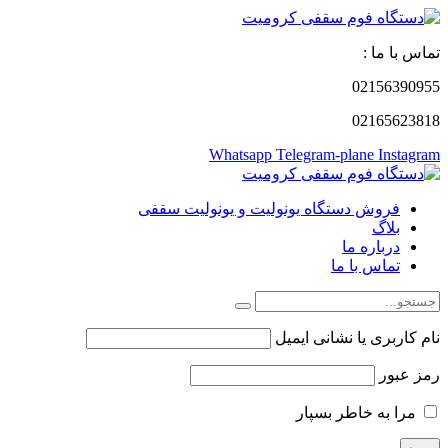
تماس با ما :
02156390955
02165623818
Whatsapp
Telegram-plane
Instagram
فروش دستگاه یونولیت و یونولیت سقفی
بلاگ
درباره ما
تماس با ما
نام کاربری یا نشانی ایمیل
رمز عبور
مرا به خاطر بسپار