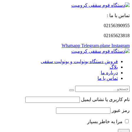
تماس با ما :
02156390955
02165623818
Whatsapp
Telegram-plane
Instagram
فروش دستگاه یونولیت و یونولیت سقفی
بلاگ
درباره ما
تماس با ما
نام کاربری یا نشانی ایمیل
رمز عبور
مرا به خاطر بسپار