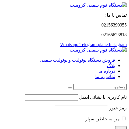
تماس با ما :
02156390955
02165623818
Whatsapp
Telegram-plane
Instagram
فروش دستگاه یونولیت و یونولیت سقفی
بلاگ
درباره ما
تماس با ما
نام کاربری یا نشانی ایمیل
رمز عبور
مرا به خاطر بسپار