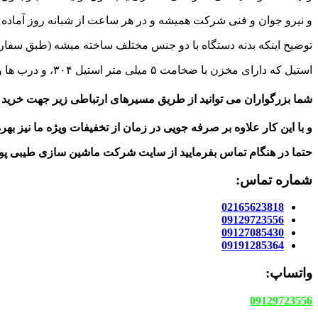
و نیرو جوان‌ و فنی‌ شرکت‌ همیشه و در هر ساعت‌ از شبانه‌ روز‌ آماده‌ ارا
توضیح‌ اینکه‌ بدنه‌ دستگاه‌ با دو جنس مختلف‌ ساخته‌ میشه (طبق‌ سفارش‌ مشتری) آلومنیومی‌،که‌ د
استیل‌ که دارای‌ مخزن‌ با ضخامت ۵ میلی متر استیل ۳۰۴، و درب ها ورق های‌ بسیار‌ مقاوم‌ استیل‌ می باشد. ماشین آلات یونولیت‌
شما بزرگواران می توانید از طریق مسیرهای ارتباطی زیر جهت خرید ا
و با این کار علاوه بر صرفه جویی در زمان از تخفیفات ویژه ما نیز بهر
حتما در هنگام تماس بفرمایید از سایت شرکت ماشین سازی طیبی پو
شماره تماس:
02165623818
09129723556
09127085430
09191285364
واتساپ:
09129723556