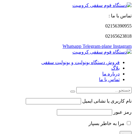
تماس با ما :
02156390955
02165623818
Whatsapp
Telegram-plane
Instagram
فروش دستگاه یونولیت و یونولیت سقفی
بلاگ
درباره ما
تماس با ما
نام کاربری یا نشانی ایمیل
رمز عبور
مرا به خاطر بسپار