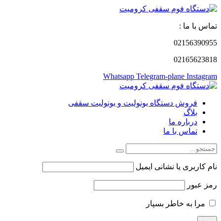
تماس با ما :
02156390955
02165623818
Whatsapp
Telegram-plane
Instagram
فروش دستگاه یونولیت و یونولیت سقفی
بلاگ
درباره ما
تماس با ما
نام کاربری یا نشانی ایمیل
رمز عبور
مرا به خاطر بسپار