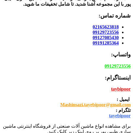
پور
با این مجموعه آشنا شدید. تا شامل تخفیفات ما شوید
.
شماره تماس:
02165623818
09129723556
09127085430
09191285364
واتساپ:
09129723556
اینستاگرام:
taybipoor
ایمیل :
Mashinsazi.tayebipoor@gmail.com
تلگرام :
tayebipoor
برای مشاهده انواع ماشین آلات صنعتی از فروشگاه اینترنتی ماشین
سازی طیبی پور بر روی لینک زیر کلیک کنید.