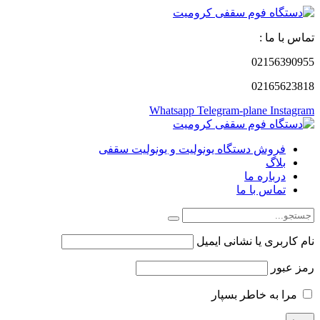
تماس با ما :
02156390955
02165623818
Whatsapp
Telegram-plane
Instagram
فروش دستگاه یونولیت و یونولیت سقفی
بلاگ
درباره ما
تماس با ما
نام کاربری یا نشانی ایمیل
رمز عبور
مرا به خاطر بسپار