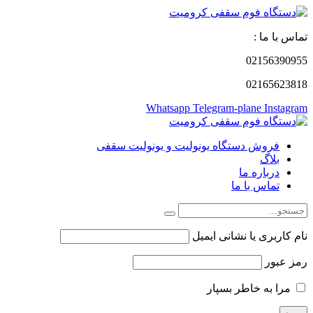
تماس با ما :
02156390955
02165623818
Whatsapp
Telegram-plane
Instagram
فروش دستگاه یونولیت و یونولیت سقفی
بلاگ
درباره ما
تماس با ما
نام کاربری یا نشانی ایمیل
رمز عبور
مرا به خاطر بسپار