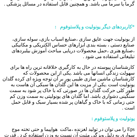
گرما یا سرما می باشد. و همچنین قابل استفاده در مسائل پزشکی .
*
کاربردهای دیگر یونولیت و پلاستوفوم
:
از یونولیت جهت عایق سازی ،صنایع اسباب بازی، سوله سازی،
صنایع دستی ، بسته بندی ابزارهای حساس الکتریکی و مکانیکی
،صنایع هنری ،حمل محصولات دریایی مباحث آموزش بیلبردهای
تبلیغاتی استفاده می شود .
کارشناسان پیوسته در حال به کارگیری خلاقانه ترین راه ها برای
سهولت زندگی انسانها می باشد .یکی از این محصولات که
کارشناسان ماشین سازی طیبی پور بر آن توجه ویژه ای کرده گلدان
یونولیت است .یکی از مزیت ها این گلدان ها سبکی آن هاست به
طور کلی حرکت گلدان ها در صورتی که با خاک پر شود به سمت
سنگینی دشواری باشد. اما گلدان های یونولیتی به سمت وزن کم
حتی زمانی که با خاک و گیاهان پر شده بسیار سبک و قابل حمل
است .
یونولیت و پلاستوفوم :
Eps را می توان در تولید لغزنده ،ماکت هواپیما و حتی تخته موج
سواری به دلیل ویزگی مثبت آن نسبت به وزن استفاده کرد . قدرت