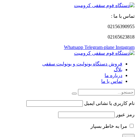
تماس با ما :
02156390955
02165623818
Whatsapp
Telegram-plane
Instagram
فروش دستگاه یونولیت و یونولیت سقفی
بلاگ
درباره ما
تماس با ما
نام کاربری یا نشانی ایمیل
رمز عبور
مرا به خاطر بسپار