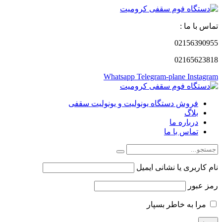
تماس با ما :
02156390955
02165623818
Whatsapp
Telegram-plane
Instagram
فروش دستگاه یونولیت و یونولیت سقفی
بلاگ
درباره ما
تماس با ما
نام کاربری یا نشانی ایمیل
رمز عبور
مرا به خاطر بسپار