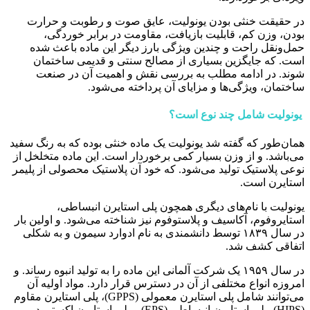
در حقیقت خنثی بودن یونولیت، عایق صوت و رطوبت و حرارت
بودن، وزن کم، قابلیت بازیافت، مقاومت در برابر خوردگی،
حمل‌ونقل راحت و چندین ویژگی بارز دیگر این ماده باعث شده
است. که جایگزین بسیاری از مصالح سنتی و قدیمی ساختمان
شوند. در ادامه مطلب به بررسی نقش و اهمیت آن در صنعت
ساختمان، ویژگی‌ها و مزایای آن پرداخته می‌شود.
یونولیت شامل چند نوع است؟
همان‌طور که گفته شد یونولیت یک ماده خنثی بوده که به رنگ سفید
می‌باشد. و از وزن بسیار کمی برخوردار است. این ماده متخلخل از
نوعی پلاستیک تولید می‌شود. که خود آن پلاستیک محصولی از پلیمر
استایرن است.
یونولیت با نام‌های دیگری همچون پلی استایرن انبساطی،
استایروفوم، آکاسیف و پلاستوفوم نیز شناخته می‌شود. و اولین بار
در سال ۱۸۳۹ توسط دانشمندی به نام ادوارد سیمون و به شکلی
اتفاقی کشف شد.
در سال ۱۹۵۹ یک شرکت آلمانی این ماده را به تولید انبوه رساند. و
امروزه انواع مختلفی از آن در دسترس قرار دارد. مواد اولیه آن
می‌توانند شامل پلی استایرن معمولی (GPPS)، پلی استایرن مقاوم
(HIPS)، پلی استایرن انبساطی (EPS) و پلی استایرن اکسترود