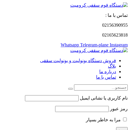
تماس با ما :
02156390955
02165623818
Whatsapp
Telegram-plane
Instagram
فروش دستگاه یونولیت و یونولیت سقفی
بلاگ
درباره ما
تماس با ما
نام کاربری یا نشانی ایمیل
رمز عبور
مرا به خاطر بسپار