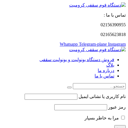
تماس با ما :
02156390955
02165623818
Whatsapp
Telegram-plane
Instagram
فروش دستگاه یونولیت و یونولیت سقفی
بلاگ
درباره ما
تماس با ما
نام کاربری یا نشانی ایمیل
رمز عبور
مرا به خاطر بسپار