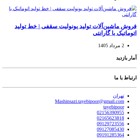
فروش ماشین‌آلات تولید یونولیت سقفی | خط تولید
اتوماتیک با گارانتی
2 مرداد 1405
آمار بازدید
ارتباط با ما
تهران
Mashinsazi.tayebipoor@gmail.com
tayebipoor
02156390955
02165623818
09129723556
09127085430
09191285364