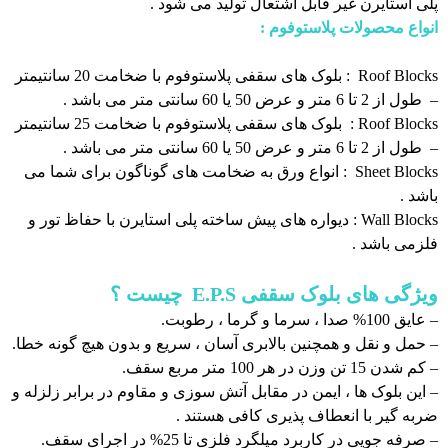
پلی استایرن غیر قابل اشتعال تولید می شود .
انواع محصولات پلاستوفوم
:
Roof Blocks : بلوک های سقفی پلاستوفوم با ضخامت 20 سانتیمتر
– طول از 2 تا 6 متر و عرض 50 یا 60 سانتی متر می باشد .
Roof Blocks : بلوک های سقفی پلاستوفوم با ضخامت 25 سانتیمتر
– طول از 2 تا 6 متر و عرض 50 یا 60 سانتی متر می باشد .
Sheet Blocks : انواع ورق به ضخامت های گوناگون برای شما می
باشد .
Wall Blocks : دیواره های پیش ساخته پلی استایرن با حفاظ تور و
فلزمی باشد .
ویژگی های بلوک سقفی
E.P.S
چیست ؟
– عایق 100% صدا ، سرما و گرما ، رطوبت.
– حمل و نقل و همچنین بالابری آسان ، سریع و بدون هیچ گونه خطا.
– کم شدن 15 تن وزن در هر 100 متر مربع سقف.
– این بلوک ها ، ایمن در مقابل آتش سوزی و مقاوم در برابر زلزله و
ضربه گیر با انعطاف پذیری کافی هستند .
– صرفه جویی در کاربرد میلگرد فلزی تا 25% در اجرای سقف.