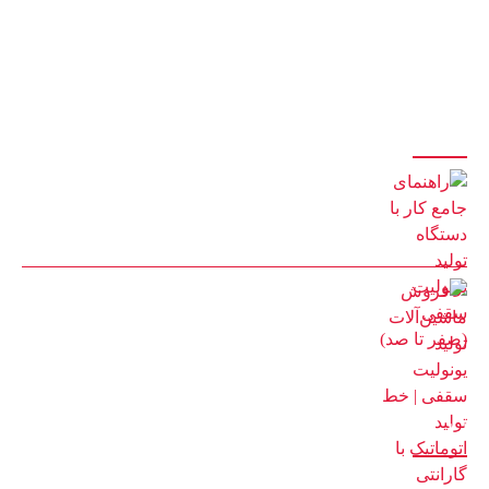
یونولیت و پلی اتیلن و بکارگیری نیروهای مجرب و کارآزموده ، آماده ی ارائه ی
بهترین خدمات و باکیفیت ترین محصولات و لوازم میباشد.
آخرین مقالات
راهنمای جامع کار با دستگاه تولید یونولیت سقفی (صفر تا صد)
8 مرداد 1405
فروش ماشین‌آلات تولید یونولیت سقفی | خط تولید اتوماتیک با
گارانتی
2 مرداد 1405
آمار بازدید