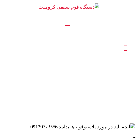
آنچه باید در مورد
تماس با ما :
02156390955
02165623818
پلاستوفوم ها بدانید
09129723556