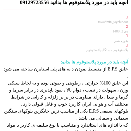
آنچه باید در مورد پلاستوفوم ها بدانید 09129723556
mwadmin_tayebipoor
دی 2, 1400
بدون نظر
پلاستوفوم
,
دستگاه پلاستوفوم
آنچه باید در مورد پلاستوفوم ها بدانید
عایق E.P.S از منبسط نمودن دانه های پلی استایرن ساخته می شود
.
این عایق 100% حرارتی ، رطوبتی و صوتی بوده و به لحاظ سبکی
وزن ، سهولت در نصب ، دوام بالا ، نفوذ ناپذیری در برابر سرما و
گرما و صدا ، دارای مقاومت در برابر زلزله و کارایی در شرایط
مختلف آب و هوایی ایران کاربرد خوب و قابل قبولی دارد .
بلوکهای سقفی E.P.S یکی از مناسب ترین جایگزین بلوکهای سنگین
سیمانی و سفالی می باشد .
که با اندازه های استاندارد و متناسب با نوع سلیقه ی کاربر با مواد