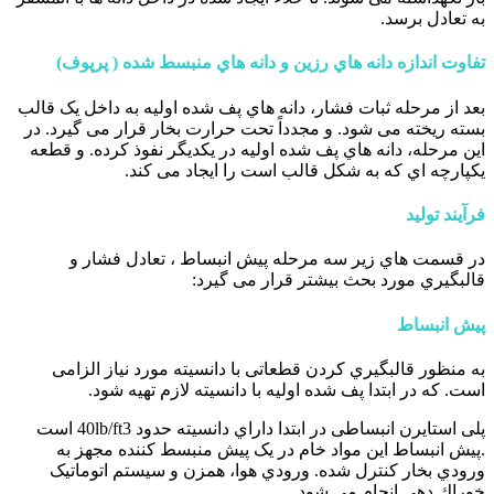
به تعادل برسد.
تفاوت اندازه دانه هاي رزین و دانه هاي منبسط شده ( پرپوف)
بعد از مرحله ثبات فشار، دانه هاي پف شده اولیه به داخل یک قالب
بسته ریخته می شود. و مجدداً تحت حرارت بخار قرار می گیرد. در
این مرحله، دانه هاي پف شده اولیه در یکدیگر نفوذ کرده. و قطعه
یکپارچه اي که به شکل قالب است را ایجاد می کند.
فرآیند تولید
در قسمت هاي زیر سه مرحله پیش انبساط ، تعادل فشار و
قالبگیري مورد بحث بیشتر قرار می گیرد:
پیش انبساط
به منظور قالبگیري کردن قطعاتی با دانسیته مورد نیاز الزامی
است. که در ابتدا پف شده اولیه با دانسیته لازم تهیه شود.
پلی استایرن انبساطی در ابتدا داراي دانسیته حدود 40lb/ft3 است
.پیش انبساط این مواد خام در یک پیش منبسط کننده مجهز به
ورودي بخار کنترل شده. ورودي هوا، همزن و سیستم اتوماتیک
خوراك دهی انجام می شود.