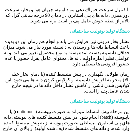
با کنترل سرعت خوراك دهی مواد اولیه، جریان هوا و بخار، سرعت
دور همزن، دانه هاي پلی استایرن در دماي 90 درجه سانتی گراد که
بالاتر از نقطه جوش عامل پف زا است نرم می شوند.
دستگاه تولید یونولیت ساختمانی
فشار بخار درونی نیز افزایش می یابد و انجام هم زمان این دو پدیده
باعث انبساط دانه ها و رسیدن به دانسیته مورد نیاز می شود. میزان
حداقل دانسیته بدست آمده بسته به نوع محصول تغییر می کند. و به
عواملی نظیر اندازه اولیه دانه ها، محتواي عامل پفزا، حضور یا عدم
حضور افزودنی ها بستگی دارد.
زمان طولانی نگهداري در پیش منبسط کننده (یا دماي بخار خیلی
بالا) منجر به افزایش دانسیته. و کولاپس کردن دانه ها می شود. این
کولاپس شدن ناشی از کاهش فشار داخل دانه ها در نتیجه خارج
شدن عامل پف زا است.
دستگاه تولید یونولیت ساختمانی
این مرحله پیش انبساط میتواند به صورت پیوسته (continuous) یا
ناپیوسته (batch) انجام شود. در پیش منبسط کننده هاي پیوسته، دانه
هاي پلی استایرن انبساطی بصورت پیوسته از ته پیش منبسط کننده
وارد شده. و دانه هاي منبسط شده (پف شده اولیه) از بالاي آن خارج