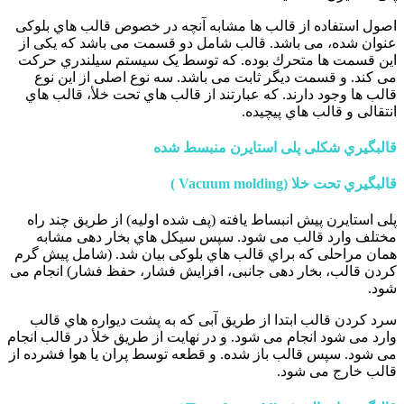
اصول استفاده از قالب ها مشابه آنچه در خصوص قالب هاي بلوکی
عنوان شده، می باشد. قالب شامل دو قسمت می باشد که یکی از
این قسمت ها متحرك بوده. که توسط یک سیستم سیلندري حرکت
می کند. و قسمت دیگر ثابت می باشد. سه نوع اصلی از این نوع
قالب ها وجود دارند. که عبارتند از قالب هاي تحت خلأ، قالب هاي
انتقالی و قالب هاي پیچیده.
قالبگیري شکلی پلی استایرن منبسط شده
قالبگیري تحت خلا (Vacuum molding )
پلی استایرن پیش انبساط یافته (پف شده اولیه) از طریق چند راه
مختلف وارد قالب می شود. سپس سیکل هاي بخار دهی مشابه
همان مراحلی که براي قالب هاي بلوکی بیان شد. (شامل پیش گرم
کردن قالب، بخار دهی جانبی، افزایش فشار، حفظ فشار) انجام می
شود.
سرد کردن قالب ابتدا از طریق آبی که به پشت دیواره هاي قالب
وارد می شود انجام می شود. و در نهایت از طریق خلأ در قالب انجام
می شود. سپس قالب باز شده. و قطعه توسط پران یا هوا فشرده از
قالب خارج می شود.