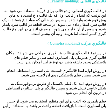
قالبگیري انتقالی (Transfer molding )
در قالب گیري انتقالی از دو قالب براي فرآیند استفاده می شود. به
این ترتیب که ابتدا در قالب اول که یک قالب داغ است. دانه هاي
پیش فوم شده وارد شده. و سپس در حالی که مواد داغ هستند به یک
قالب سرد انتقال داده می شوند. در نتیجه قطعه در قالب سرد پایدار
شده. و سپس از آن خارج می شود . مصرف انرژي در این نوع قالب
گیري کمتر است، اما هزینه اولیه آن بیشتر است.
قالبگیري مرکب (Complex molding )
در این نوع قالب گیري قالب ها طوري طراحی می شوند تا امکان
قالب گیري همزمان پلی استایرن انبساطی و سایر فیلم هاي
پلاستیکی وجود داشته باشد. دو نوع فرآیند امکان پذیر است:
در روش اول، ابتدا قالبگیري قسمت پلی استایرن انبساطی انجام
می شود. سپس فیلم پلاستیکی روي آن لامینه می شود.
در روش دوم، ابتدا یک فیلم پلاستیک از طریق ترموفورمینگ به
شکل خاصی تبدیل شده. و سپس قالبگیري پلی استایرن انبساطی
در درون آن انجام می شود.
فیلم پلیمري که اغلب براي این منظور استفاده می شود. از جنس
پلی استایرن است تا بازیافت قطعه راحت تر باشد. با استفاده از این