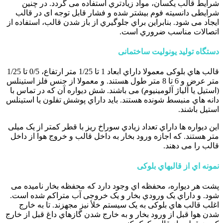
شرایط قالب یکسان، مواد زیادتري استفاده می گردد. در چنین
شرایطی دانسیته فوم بیشتر شده و فشار قابل توجه ای در قالب
ایجاد می شود. بنابراین براي جلوگیري از باز شدن قالب، استفاده از
اتصالات مناسب ضروري است.
دستگاه تولید یونولیت ساختمانی
قالب هاي بلوکی معمولا داراي ابعاد 1 تا 1/25 متر ارتفاع، 0/5 تا 1/25
متر عرض و 6 تا 8 متر طول هستند. و معمولا از جنس فلز استینلس
(استیل یا آلیاژ آلومینیوم) می باشند. شش دیواره آن که در تماس با
دانه هاي منبسط شونده هستند. باید داراي پوشش تفلون یا استینلس
استیل باشند.
این دیواره ها داراي تعداد زیادي سوراخ ریز با قطر کمتر از یک میلی
متر هستند. که اجازه ورود بخار به داخل قالب و خروج هوا از داخل
قالب را می دهند.
نمونه اي از قالبهاي بلوکی
پشت هر دیواره، محفظه اي وجود دارد که محفظه بخار نامیده می
شود. و داراي یک ورودي بخار و یک خروجی آب متراکم شده است.
اغلب قالب هاي بلوکی به یک سیستم خلأ نیز مجهزند. تا به خارج
شدن هوا قبل از ورود بخار و به خارج شدن گازهاي داغ قبل از خارج