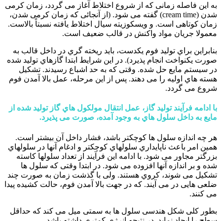
به این فاصله زمانی که از شروع اختلاط آغاز می گردد، زمان کرمی
شدن (cream time) گفته می شود. (از آنجائی که زمان کرمی شدن،
زمان کوتاهی است. و ویسکوزیته سیال اختلاط یافته نسبتاً بالاست.
معمولا جریان مواد واکنش در قالب ضعیف است.
بنابراین براي تولید فوم یکدست، باید ریخته گري در داخل قالب به
صورت یکنواخت انجام پذیرد). در این شرایط ابتدا گازهاي تولید شده
در سیستم مایع حل شده. وقتی که به حد اشباع رسیدند. تشکیل
هسته هاي اولیه را می دهند. پس از این مرحله، عمل بالا آمدن فوم
شروع می گردد.
با ادامه فرآیند تولید گاز، عمل انتقال مولکول هاي گاز تولید شده از
مایع به داخل سلول هاي به وجود آمده، صورت می پذیرد.
هر چه اندازه سلول ها کوچکتر باشد، فشار داخل آن بیشتر است.
همین امر باعث ناپایداري سلولهاي کوچکتر و ادغام آنها در سلولهاي
بزرگتر مجاور می شود. با ادامه این فرآیند از تعداد سلولها کاسته
شده و بر اندازه آنها افزوده می شود. در ابتدا وقتی که سلول ها
تشکیل می شوند، کروي هستند. ولی با گذشت زمان به صورت چند
ضلعی هایی در می آیند. که در جهت بالا آمدن فوم، حالت کشیده پیدا
می کنند.
بطور کلی شکل هندسی سلول ها به سمتی میل می کند که حداقل
سطح را ایجاد نماید. در نتیجه انرژي کمتري داشته باشد.