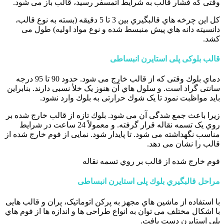
وقتی که فشار قالب به شرایط اتمسفر رسید، قالب باز می شود.
کل این چرخه هاي قالبگیري بین 3 تا 5 دقیقه (بسته به نوع قالب،
دانسیته دانه هاي پیش منبسط شده و نوع مواد اولیه) طول می
کشد.
قالب بلوکی پلی استایرن انبساطی
دماي بلوك وقتی که از قالب خارج می شود. حدود 90 تا 95 درجه
سانتی گراد است. و سلول هاي آن هنوز یک خلأ نسبی دارند. بنابراین
باید مواظبت نمود تا یک شوك حرارتی به بلوك وارد نشود.
زیرا باعث جمع شدگی آن می شود. بلوك تازه از قالب خارج شده بر
روي یک تسمه نقاله قرار گرفته. و معمولاً 24 ساعت در شرایط
مناسب نگهداشته می شود. تا پایدار شود. نمایی از فوم خارج شده از
قالب را نشان می دهد.
فوم خارج شده از قالب بر روي تسمه نقاله
مراحل قالبگیري بلوك پلی استایرن انبساطی
با استفاده از ماشین هاي مجهز به پرکن اتوماتیک، پران و قالب هایی
با اشکال مختلف می توان به انواع طراحی ها و اندازه ها از فوم هاي
پلی استایرن دست یافت.