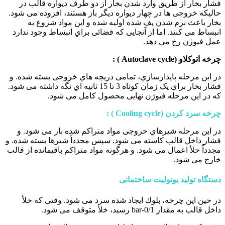
فشار بخار از طریق وارد شدن بخار از دو طرف دیواره قالب در
حالیکه خروجی ها در چهار دیواره دیگر باز هستند، افزوده می شود.
بخار باعث نرم شدن پف شده اولیه شده و این مواد شروع به
انبساط می کنند. اما از آنجایی که فضائی براي انبساط وجود ندارد
عمل فیوژن رخ می دهد.
چرخه اتوکلاو (Autoclave cycle ) :
در این مرحله پایدارسازي، تمامی دریچه هاي خروجی بسته شده. و
فشار بخار براي یک زمان کوتاه 3 تا 15 ثانیه اي نگه داشته می شود.
که در این مرحله فیوژن نهایی محصول کامل می شود.
چرخه سرد کردن (Cooling cycle ) :
در این مرحله شیرهاي خروجی مواد متراکم شده باز می شود. و
فشار داخل قالب کاسته می شود. سپس مجدداً شیرها بسته شده. و
مجدداً خلأ اعمال می شود. و هرگونه مواد متراکم باقیمانده از قالب
خارج می شود.
دستگاه تولید یونولیت ساختمانی
در حین این چرخه، بلوك ایجاد شده سرد می شود. وقتی که خلأ
داخل قالب به مقدار bar-0/1 رسید، خلأ متوقف می شود.