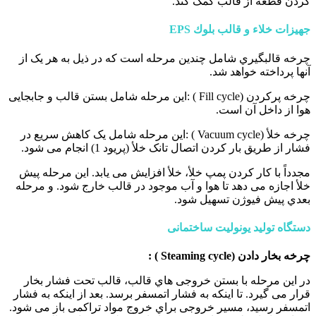
کردن قطعه از قالب کمک کند.
جهیزات خلاء و قالب بلوك EPS
چرخه قالبگیري شامل چندین مرحله است که در ذیل به هر یک از
آنها پرداخته خواهد شد.
چرخه پرکردن (Fill cycle ) :این مرحله شامل بستن قالب و جابجایی
هوا از داخل آن است.
چرخه خلأ (Vacuum cycle ) :این مرحله شامل یک کاهش سریع در
فشار از طریق بار کردن اتصال تانک خلأ (پریود 1) انجام می شود.
مجدداً با کار کردن پمپ خلأ، خلأ افزایش می یابد. این مرحله پیش
خلأ اجازه می دهد تا هوا و آب موجود در قالب خارج شود. و مرحله
بعدي پیش فیوژن تسهیل شود.
دستگاه تولید یونولیت ساختمانی
چرخه بخار دادن (Steaming cycle ) :
در این مرحله با بستن خروجی هاي قالب، قالب تحت فشار بخار
قرار می گیرد. تا اینکه به فشار اتمسفر برسد. بعد از اینکه به فشار
اتمسفر رسید، مسیر خروجی براي خروج مواد تراکمی باز می شود.