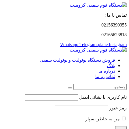
تماس با ما :
02156390955
02165623818
Whatsapp
Telegram-plane
Instagram
فروش دستگاه یونولیت و یونولیت سقفی
بلاگ
درباره ما
تماس با ما
نام کاربری یا نشانی ایمیل
رمز عبور
مرا به خاطر بسپار