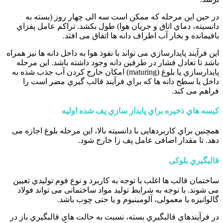
در حین این مرحله که ممکن است سه الی چهار روز (بسته به
دانسیته، دماي اتاق و جریان هوا) طول بکشد. تراکم عامل پفزاي
باقیمانده و بخار آب اطراف دانه ها اتفاق می افتد.
این فرآیند پایدارسازي می تواند با نفوذ هوا به داخل دانه ها نیز همراه
باشد تا تعادل فشار در طرفین دانه وجود داشته باشد. این مرحله
پایدارسازي یا بلوغ (maturing) امکان خارج کردن آب جذب شده به
داخل یا سطح دانه ها که براي فرآیند قالب گیري مضر است را
فراهم می کند.
کیسه هاي ذخیره براي پایدار سازي پف شده اولیه
همچنین براي کاربردهایی با دانسیته بالا، این مرحله بلوغ اجازه می
دهد. تا مقدار اضافی عامل پف زا خارج شود.
قالبگیري بلوکی
ساختمان قالب ها اغلب با توجه به کاربرد و نوع فوم تولیدي تعیین
می شوند. با توجه به شرایط تولید مواد ساختمانی می تواند فولاد
گالوانیزه یا معمولی، آلومینیوم و یا حتی چوب باشد.
در فرآیندهاي قالبگیري بسته، نسبت به حالت هاي قالبگیري باز در