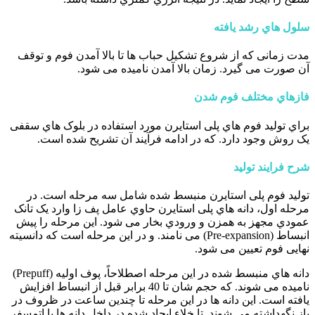
سلول هاي رشد یافته
مدت زمانی که از شروع تشکیل حباب ها تا بالا آمدن فوم و توقف
آن صورت می گیرد. زمان بالا آمدن نامیده می شود.
فازهاي مختلف فوم شدن
براي تولید فوم هاي پلی استایرن مورد استفاده در بلوک هاي سقفی
یک روش وجود دارد. که در ادامه فرآیند آن تشریح شده است.
شرح فرایند تولید
تولید فوم پلی استایرن منبسط شده شامل سه مرحله است. در
مرحله اول، دانه هاي پلی استایرن حاوي عامل پف زا وارد یک تانک
عمودي مجهز به همزن و ورودي بخار می شود. این مرحله را پیش
انبساط (Pre-expansion) می نامند. و در این مرحله است که دانسیته
نهایی فوم تعیین می شود.
دانه هاي منبسط شده در این مرحله اصطلاحاً، پوف اولیه (Prepuff)
نامیده می شوند. که حجم شان تا 40 برابر قبل از انبساط افزایش
یافته است. این دانه ها در این مرحله تا چندین ساعت در ظروف در
باز نگهداشته می شوند. تا خلاء ایجاد شده در داخل دانه ها با اتمسفر