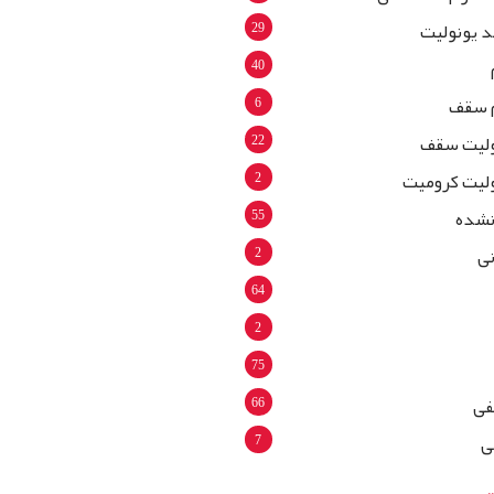
29
د یونولیت
40
6
 سقف
22
ولیت سقف
2
لیت کرومیت
55
نشده
2
ی
64
2
75
66
فی
7
ی