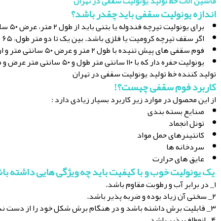
ماشین آلات خط تولید یونولیت سقفی در تهران
اندازه یونولیت سقفی باید چقدر باشد؟
برای یونولیت تیرچه فندوله یا بتنی باید از طول ۲ متر، عرض ۵۰ سانتی متر ، ارتفاع ۲۰ و ۲۵ سانتی متر استفاده کرد.
اگر سقف تیرچه کرومیت یا فلزی باشد. بین یک تا دو متر طول، ۶۵ سانتی متر عرض و ۲۰ تا ۲۵ سانتی متر ارتفاع لازم است.
فوم سقفی های پیش تنیده با طول ۲ متر و عرض ۵۰ سانتی متر و ارتفاع ۱۵ سانتی متر است.
یونولیت حفره دار که با ۱۱۰ سانتی متر طول و ۵۰ سانتی متر عرض و ۲۵ سانتی متر طول موجود هستند.
تولید کننده خط تولید یونولیت سقفی در تهران
کاربرد فوم سقفی چیست؟!
از این محصول در موارد زیر کاربرد بسیار زیادی دارد :
صنایع بسته بندی
تونل انجماد
کانتینرهای حمل مواد
سردخانه ها
عایق های حرارت
یک یونولیت خوب و با کیفیت باید چه ویژگی هایی داشته با
۱_ در برابر آب و رطوبت مقاوم باشد.
۲_ سختی آن زیاد بوده و ضربه پذیر باشد.
۳_ قابلیت برش داشته باشد و در هنگام برش شکل خود را از دست ندهد.
۴_ انعطاف پذیر باشد.