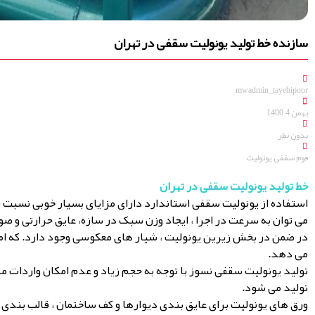
سازنده خط تولید یونولیت سقفی در تهران
mwadmin_tayebipoor
بهمن 4, 1400
بدون نظر
فوم سقفی
,
یونولیت
خط تولید یونولیت سقفی در تهران
استفاده از یونولیت سقفی استاندارد دارای مزایای بسیار خوبی نسبت
می توان به سرعت در اجرا ، ایجاد وزن سبک در سازه، عایق حرارتی و ص
در ضمن در بخش زیرین یونولیت ، شیار های معکوسی وجود دارد. که امک
می دهد.
تولید یونولیت سقفی نسوز با توجه به حجم زیاد و عدم امکان واردات م
تولید می شود.
ورق های یونولیت برای عایق بندی دیوارها و کف ساختمان ، قالب بند