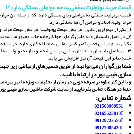
قیمت خرید یونولیت سقفی به چه عواملی بستگی دارد؟
!
قیمت یونولیت سقفی به عواملی زیای بستگی دارد. که از جمله این موارد 
مواد اولیه، ابعاد و خواص آن ها بستگی دارد.
۱_ یکی از مهم ترین دلایل افزایش قیمت یونولیت افزایش قیمت مواد اولیه است.
۲_ در فصل تابستان و به دلیل گرمای هوا کارخانه جات مجبور می شوند
بگذارند. و در این فصل کمتر کسی تمایل به اضافه کاری دارد. در نتیجه 
۳_ در فصل تابستان ساختمان سازی بیشتر شده. و نیاز به یونولیت ها
شده بنابر این قیمت آن نیز افزایش می یابد.
شما بزرگواران می توانید از طریق مسیرهای ارتباطی زیر جه
سازی طیبی پور در ارتباط باشید.
و با این کار علاوه بر صرفه جویی در زمان از تخفیفات ویژه ما نیز بهره م
حتما در هنگام تماس بفرمایید از سایت شرکت ماشین سازی طیبی پور
شماره تماس:
02156390955
02165623818
09129723556
09127085430