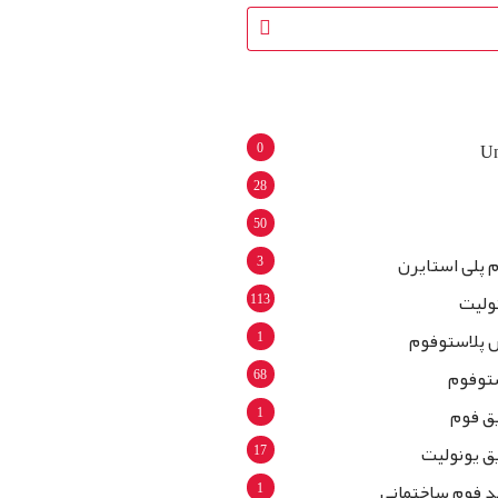
0
Un
28
50
3
م پلی استایرن
113
نولیت
1
 پلاستوفوم
68
توفوم
1
ق فوم
17
ق یونولیت
1
د فوم ساختمانی