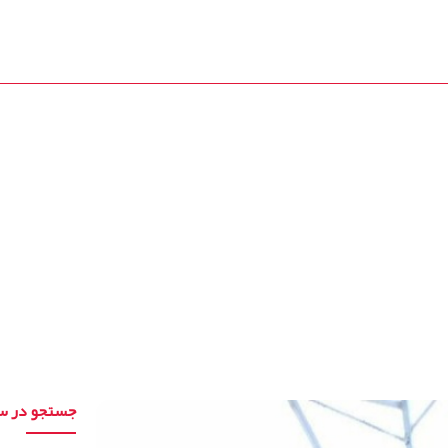
تماس با ما
2156390955
2165623818
ید یونولیت سقفی در تهر
جستجو در س