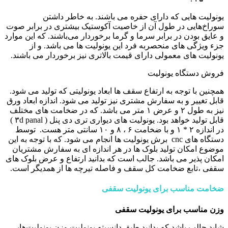
یونولیت هایی که دارای حفره می باشند. به خاطر داشتن
سوراخ‌هایی در طول آن از خاصیت آکوستیک بیشتری در برابر صوت
و عایق بودن در برابر سرما و گرما برخوردار می‌باشند. که این موارد
جزء ویژگی های منحصربه فرد این یونولیت ها می باشد. و از
یونولیت های معمولی دارای قیمت بالاتری نیز برخوردار می باشند.
فروش دستگاه یونولیت
همچنین با توجه به ارتفاع سقف ها ابعاد یونولیتی که تولید می شود.
قابل تغییر و به سفارش مشتری نیز تولید می شود. اندازه ابعاد ورق
نیز به طول ۲ و عرض ۱ متر می باشد. که در ضخامت های مختلف
قابل تولید خواهد بود. یونولیت های دیواری تری دی پنل ( ۳d panal )
در اندازه ۲ * ۱ و با ضخامت ۶ ، ۸ و ۱۰ سانتی متر هست. توسط
دستگاه های cnc برش یونولیت ها انجام می شود. که با توجه به این
موضوع امکان تولید بلوک ها در هر اندازه ای به سفارش مشتریان
امکان پذیر می باشد. جالب است که بدانید ارتفاع و عرض بلوک های
سقفی ،تابع ضخامت کل سقف و فاصله تیرچه ها از همدیگر است.
ضخامت مناسب برای یونولیت سقفی
وزن مناسب برای یونولیت سقفی
شاید جالب باشد که بدانید طبق دانسیته یونولیت وزن یونولیت‌هایی