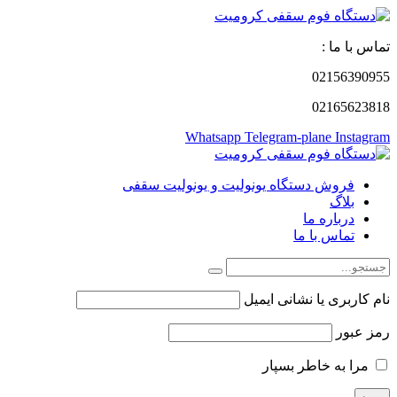
تماس با ما :
02156390955
02165623818
Whatsapp
Telegram-plane
Instagram
فروش دستگاه یونولیت و یونولیت سقفی
بلاگ
درباره ما
تماس با ما
نام کاربری یا نشانی ایمیل
رمز عبور
مرا به خاطر بسپار