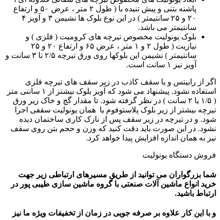
پاشنه بتنی و پیش تنیده با ( طول ۲ متر ، عرض ۵۰ و ارتفاع
۲۰ و ۲۵ سانتیمتر ) در این نوع بلوک ها نشیمن ۳ و آویز ۴
سانتیمتر می باشد.
بلوک یونولیت مخصوص تیرچه های کرومیت ( فلزی ) و
نیازیت ( طول ۲ و ۱ متر ، عرض ۶۵ و ارتفاع ۲۰ و ۲۵
سانتیمتر ) نشیمن این بلوکها روی ورق تیرچه ۲/۵ تا ۳ سانت و
آویز نیز ۱ سانت است.
اگر از رابیتس و یا سقف کاذب در زیر سقف های تیرچه فلزی
استفاده نشود. پیشنهاد می شود که آویز بلوک بیشتر از ۱ سانتی متر
( ۱/۵ یا ۲ سانت ) در نظر گرفته شود. تا مقدار گچ و خاک زیر ورق
تیرچه بیشتر از زیر بلوک پلاستوفوم یا همان یونولیت سقفی اجرا
شود. و در تیرچه در زیر سقف پس از نازک کاری ساختمان دیده
نشود. در این صورت باید دقت کنید که وزن و حجم بتن روی سقف
نیز به همان اندازه افزایش پیدا خواهد کرد.
فروش دستگاه یونولیت
شما بزرگواران می توانید از طریق مسیرهای ارتباطی زیر جهت
خرید انواع ماشین آلات صنعتی با گروه ماشین سازی طیبی پور در
ارتباط باشید.
و با این کار علاوه بر صرفه جویی در زمان از تخفیفات ویژه ما نیز