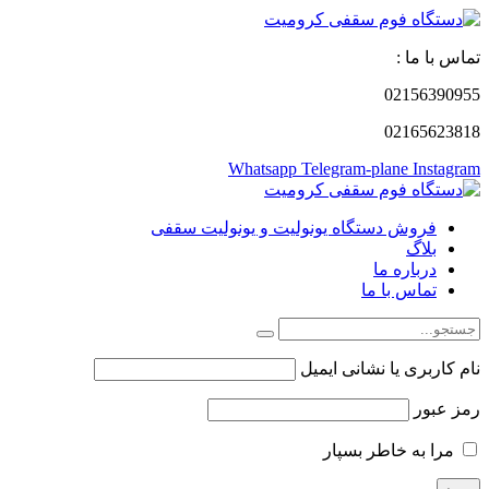
تماس با ما :
02156390955
02165623818
Whatsapp
Telegram-plane
Instagram
فروش دستگاه یونولیت و یونولیت سقفی
بلاگ
درباره ما
تماس با ما
نام کاربری یا نشانی ایمیل
رمز عبور
مرا به خاطر بسپار