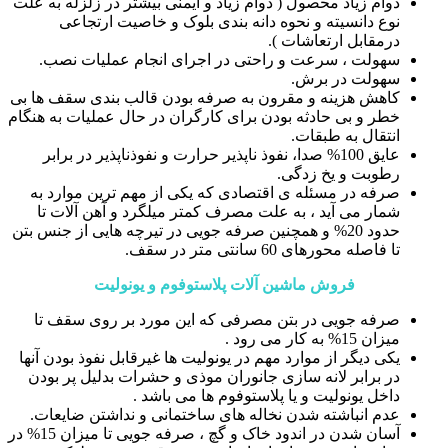
دوام زیاد محصول ( دوام زیاد و ایمنی بیشتر در زلزله به علت
نوع دانسیته و نحوه دانه بندی بلوک و خاصیت ارتجاعی
درمقابل ارتعاشات ).
سهولت ، سرعت و راحتی در اجرای انجام عملیات نصب.
سهولت در برش.
کاهش هزینه و مقرون به صرفه بودن قالب بندی سقف ها بی
خطر و بی حادثه بودن برای کارگران در حال عملیات به هنگام
انتقال به طبقات.
عایق 100% صدا، نفوذ ناپذیر حرارت و نفوذناپذیر در برابر
رطوبت و یخ زدگی.
صرفه در مسئله ی اقتصادی که یکی از مهم ترین موارد به
شمار می آید ، به علت مصرف کمتر میلگرد و آهن آلات تا
حدود 20% و همچنین صرفه جویی در تیرچه هایی از جنس بتن
تا فاصله محورهای 60 سانتی متر در سقف.
فروش ماشین آلات پلاستوفوم و یونولیت
صرفه جویی در بتن مصرفی که این مورد بر روی سقف تا
میزان 15% به کار می رود .
یکی دیگر از موارد مهم در یونولیت ها غیرقابل نفوذ بودن آنها
در برابر لانه سازی جانوران موذی و حشرات بدلیل پر بودن
داخل یونولیت و یا پلاستوفوم ها می باشد .
عدم انباشته شدن نخاله های ساختمانی و نداشتن ضایعات.
آسان شدن در اندود خاک و گچ ، صرفه جویی تا میزان 15% در