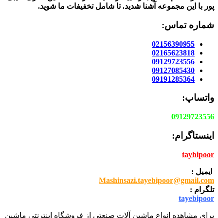
پور
با این مجموعه آشنا شدید. تا شامل تخفیفات ما شوید
.
شماره تماس:
02156390955
02165623818
09129723556
09127085430
09191285364
واتساپ:
09129723556
اینستاگرام:
taybipoor
ایمیل :
Mashinsazi.tayebipoor@gmail.com
تلگرام :
tayebipoor
برای مشاهده انواع ماشین آلات صنعتی از فروشگاه اینترنتی ماشین